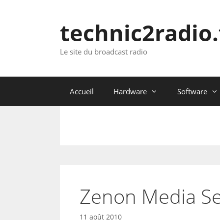
Aller
au
technic2radio.
contenu
Le site du broadcast radio
Accueil
Hardware
Software
Zenon Media S
11 août 2010