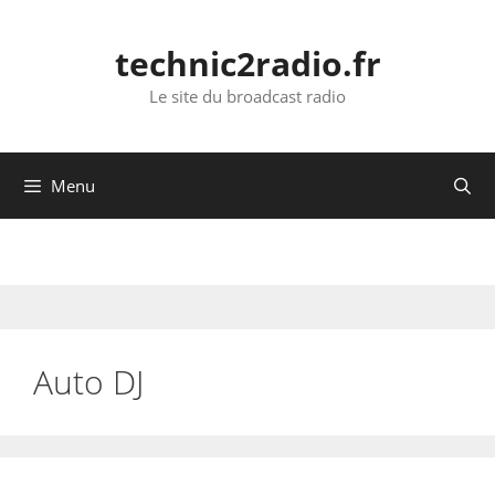
Aller
au
technic2radio.fr
contenu
Le site du broadcast radio
Menu
Auto DJ