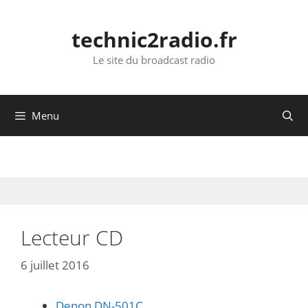
Aller
au
technic2radio.fr
contenu
Le site du broadcast radio
Menu
Lecteur CD
6 juillet 2016
Denon DN-501C