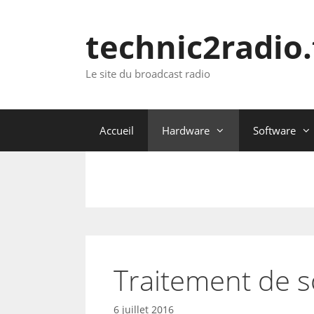
Aller
au
technic2radio.
contenu
Le site du broadcast radio
Accueil
Hardware
Software
Traitement de 
6 juillet 2016