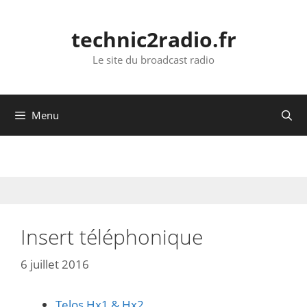
Aller
au
technic2radio.fr
contenu
Le site du broadcast radio
Menu
Insert téléphonique
6 juillet 2016
Telos Hx1 & Hx2