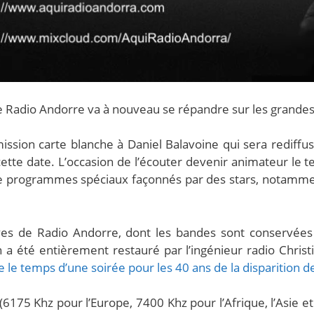
 de Radio Andorre va à nouveau se répandre sur les grandes
mission carte blanche à Daniel Balavoine qui sera redif
à cette date. L’occasion de l’écouter devenir animateur le 
e de programmes spéciaux façonnés par des stars, notamm
ves de Radio Andorre, dont les bandes sont conservées
a été entièrement restauré par l’ingénieur radio Christi
 le temps d’une soirée pour les 40 ans de la disparition de 
 (6175 Khz pour l’Europe, 7400 Khz pour l’Afrique, l’Asie 