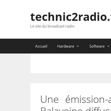
Aller
au
technic2radio.
contenu
Le site du broadcast radio
Accueil
Hardware
Software
Une émission-
Balavoine diffus