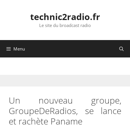
Aller
au
technic2radio.fr
contenu
Le site du broadcast radio
Menu
Un nouveau groupe,
GroupeDeRadios, se lance
et rachète Paname