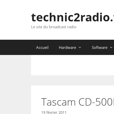
Aller
au
technic2radio.
contenu
Le site du broadcast radio
Accueil
Hardware
Software
Tascam CD-500
19 février 2011