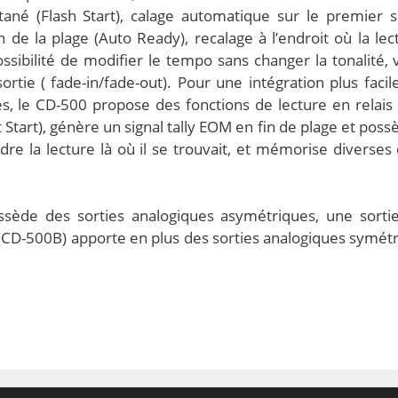
tané (Flash Start), calage automatique sur le premier 
de la plage (Auto Ready), recalage à l’endroit où la lect
ssibilité de modifier le tempo sans changer la tonalité,
sortie ( fade-in/fade-out). Pour une intégration plus fac
xes, le CD-500 propose des fonctions de lecture en relais
 Start), génère un signal tally EOM en fin de plage et possè
ndre la lecture là où il se trouvait, et mémorise diverse
sède des sorties analogiques asymétriques, une sort
e (CD-500B) apporte en plus des sorties analogiques symét