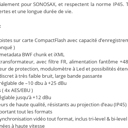
cialement pour SONOSAX, et respectent la norme IP45. T
ertes et une longue durée de vie.
:
2 pistes sur carte CompactFlash avec capacité d’enregistr
ronqué )
 metadata BWF chunk et iXML
ransformateur, avec filtre FR, alimentation fantôme +48V
eur de protection, modulomètre à Led et possibilités ét
iscret à très faible bruit, large bande passante
 réglable de –10 dbu à +25 dBu
 ( 4x AES/EBU )
réglable jusqu’à +12 dBu
s de haute qualité, résistants au projection d’eau (IP45)
portant tout les formats
nchronisation vidéo tout format, inclus tri-level & bi-level
nées à haute vitesse