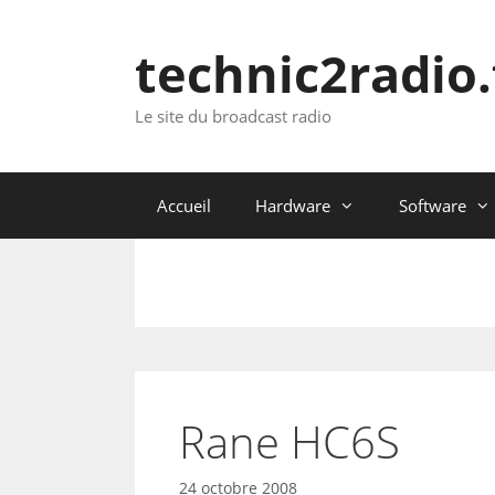
Aller
au
technic2radio.
contenu
Le site du broadcast radio
Accueil
Hardware
Software
Rane HC6S
24 octobre 2008