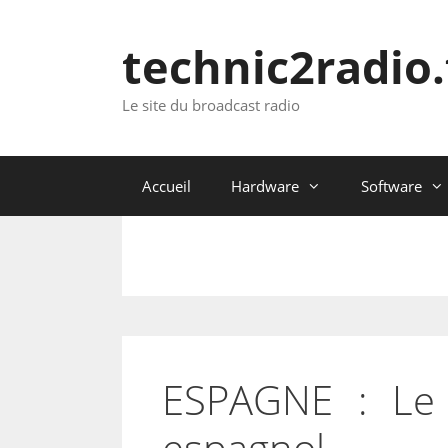
Aller
au
technic2radio.
contenu
Le site du broadcast radio
Accueil
Hardware
Software
ESPAGNE : Le
espagnol