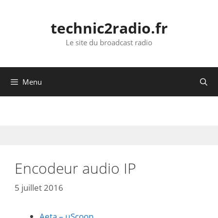
Aller
au
technic2radio.fr
contenu
Le site du broadcast radio
Menu
Encodeur audio IP
5 juillet 2016
Aeta – µScoop